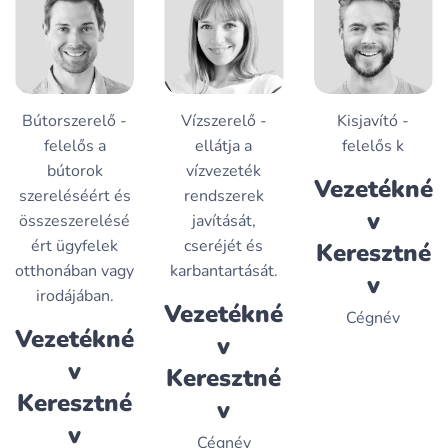
Bútorszerelő -
Vízszerelő -
Kisjavító -
felelős a
ellátja a
felelős k
bútorok
vízvezeték
Vezetékné
szereléséért és
rendszerek
v
összeszerelésé
javítását,
ért ügyfelek
cseréjét és
Keresztné
otthonában vagy
karbantartását.
v
irodájában.
Vezetékné
Cégnév
Vezetékné
v
v
Keresztné
Keresztné
v
v
Cégnév