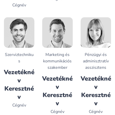
Cégnév
Szerviztechniku
Marketing és
Pénzügyi és
s
kommunikációs
adminisztratív
szakember
asszisztens
Vezetékné
Vezetékné
Vezetékné
v
v
v
Keresztné
Keresztné
Keresztné
v
v
v
Cégnév
Cégnév
Cégnév