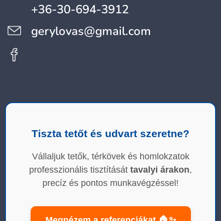
+36-30-694-3912
gerylovas@gmail.com
Tiszta tetőt és udvart szeretne?
Vállaljuk tetők, térkövek és homlokzatok
professzionális tisztítását
tavalyi árakon
,
precíz és pontos munkavégzéssel!
Megnézem a referenciákat 🏠✨