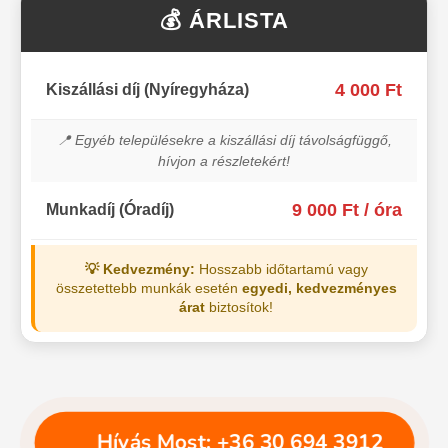
💰 ÁRLISTA
4 000 Ft
Kiszállási díj (Nyíregyháza)
📍 Egyéb településekre a kiszállási díj távolságfüggő,
hívjon a részletekért!
9 000 Ft / óra
Munkadíj (Óradíj)
💡 Kedvezmény:
Hosszabb időtartamú vagy
összetettebb munkák esetén
egyedi, kedvezményes
árat
biztosítok!
📞 Hívás Most: +36 30 694 3912