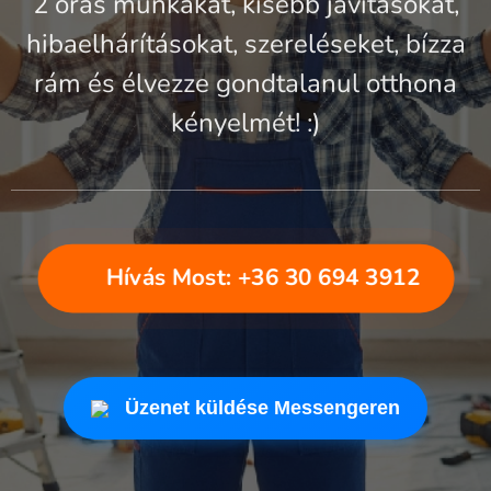
2 órás munkákat, kisebb javításokat,
hibaelhárításokat, szereléseket, bízza
rám és élvezze gondtalanul otthona
kényelmét! :)
📞 Hívás Most: +36 30 694 3912
Üzenet küldése Messengeren