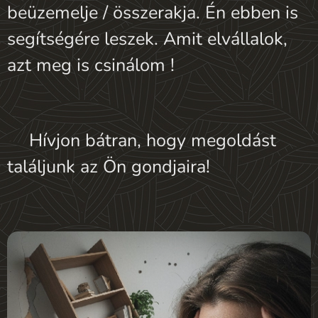
beüzemelje / összerakja. Én ebben is
segítségére leszek. Amit elvállalok,
azt meg is csinálom !✌👨‍🔧
☎Hívjon bátran, hogy megoldást
találjunk az Ön gondjaira!