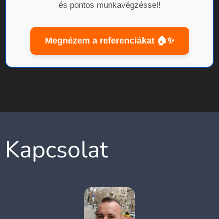
és pontos munkavégzéssel!
Megnézem a referenciákat 🏠✨
Kapcsolat