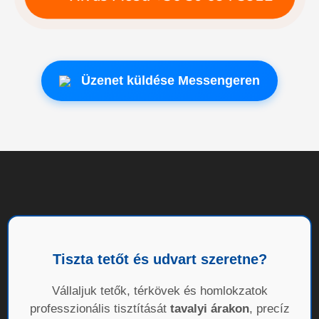
Üzenet küldése Messengeren
Tiszta tetőt és udvart szeretne?
Vállaljuk tetők, térkövek és homlokzatok
professzionális tisztítását
tavalyi árakon
, precíz