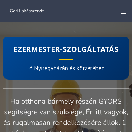
🛠️ Geri Lakásszerviz
EZERMESTER-SZOLGÁLTATÁS
📍 Nyíregyházán és körzetében
Ha otthona bármely részén GYORS
segítségre van szüksége, Én itt vagyok,
és rugalmasan rendelkezésére állok. 1-