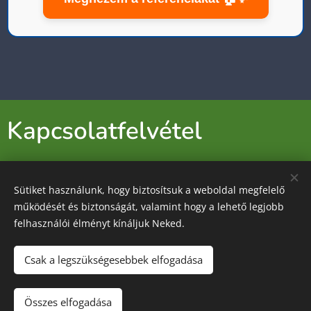
Kapcsolatfelvétel
Hívjon:
Sütiket használunk, hogy biztosítsuk a weboldal megfelelő
működését és biztonságát, valamint hogy a lehető legjobb
+36-30-694-3912
felhasználói élményt kínáljuk Neked.
Csak a legszükségesebbek elfogadása
Lovas Gergő ev.
Összes elfogadása